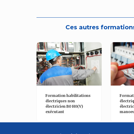
Ces autres formations
Formation habilitations
Formati
électriques non
électri
électricien B0 H0(V)
électri
exécutant
manoeu