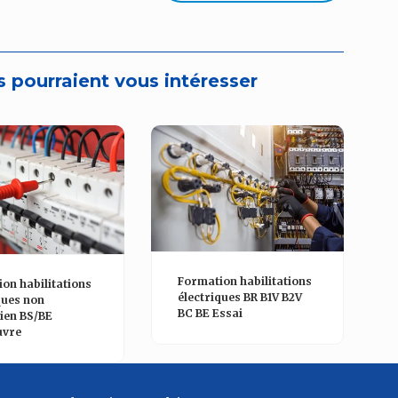
 pourraient vous intéresser
Formation habilitations
on habilitations
électriques BR B1V B2V
ques non
BC BE Essai
cien BS/BE
vre