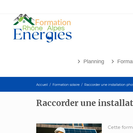
Planning
Format
Accueil
/
Formation solaire
/
Raccorder une installation pho
Raccorder une installa
Cette forma