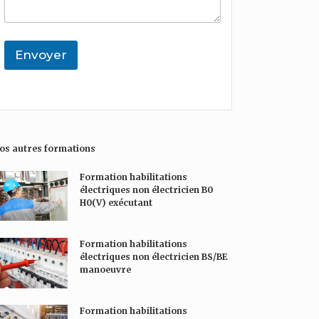
h
n
u
a
t
h
i
a
a
t
i
i
Envoyer
é
r
t
e
e
é
*
o
e
u
m
e
s
os autres formations
s
a
Formation habilitations
g
électriques non électricien B0
e
H0(V) exécutant
*
Formation habilitations
électriques non électricien BS/BE
manoeuvre
Formation habilitations