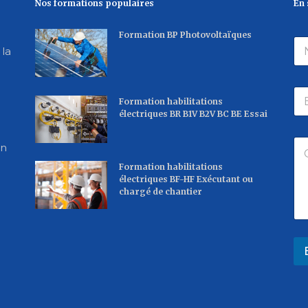
Nos formations populaires
En 
Formation BP Photovoltaïques
N
 la
o
m
*
E
Formation habilitations
-
électriques BR B1V B2V BC BE Essai
m
a
C
i
on
o
l
Formation habilitations
m
*
électriques BF-HF Exécutant ou
m
chargé de chantier
e
n
t
a
i
r
e
o
u