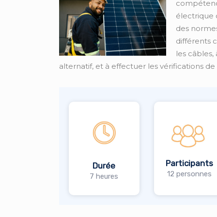
compétence
électrique 
des normes 
différents
les câbles,
alternatif, et à effectuer les vérifications d
Participants
Durée
12 personnes
7 heures