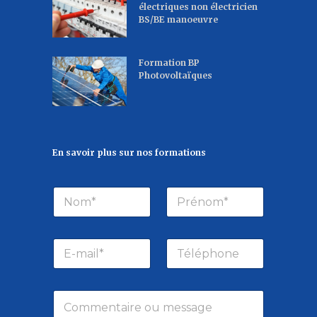
électriques non électricien
BS/BE manoeuvre
Formation BP
Photovoltaïques
En savoir plus sur nos formations
N
P
o
r
m
é
*
n
E
T
o
-
é
m
m
l
*
a
é
C
i
p
o
l
h