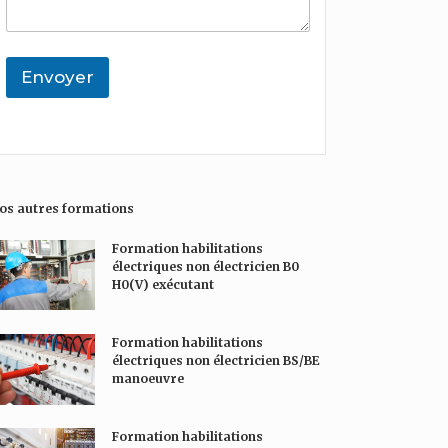
h
n
u
a
t
h
i
a
a
t
i
i
Envoyer
é
r
t
e
e
é
*
o
e
u
m
e
s
os autres formations
s
a
Formation habilitations
g
électriques non électricien B0
e
H0(V) exécutant
*
Formation habilitations
électriques non électricien BS/BE
manoeuvre
Formation habilitations