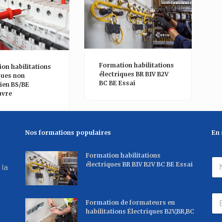
Formation habilitations
Formation habilitations
électriques BR B1V B2V
électriques – BR B1V B2V
BC BE Essai
Champs d’application
Photovoltaïque
Nos formations populaires
En 
Formation habilitations
N
électriques BR B1V B2V BC BE Essai
 la
o
m
*
E
Formation de formateurs en
-
habilitations Électriques B2V,BR,BC
m