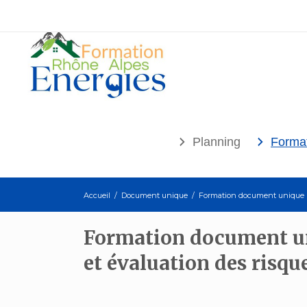
Planning
Format
Accueil
/
Document unique
/
Formation document unique (D
Formation document un
et évaluation des risqu