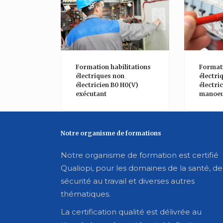
ormation habilitations
Formation habilitations
lectriques non
électriques non
lectricien B0 H0(V)
électricien BS/BE
xécutant
manoeuvre
Notre organisme de formations
Notre organisme de formation est certifié
Qualiopi, pour les domaines de la santé, de
sécurité au travail et diverses autres
thématiques.
La certification qualité est délivrée au