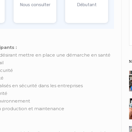
Nous consulter
Débutant
ipants :
désirant mettre en place une démarche en santé
N
il
curité
té
alisés en sécurité dans les entreprises
rité
nvironnement
n production et maintenance