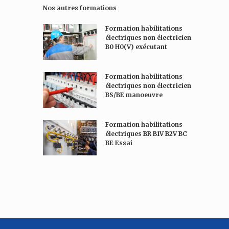
s
Nos autres formations
s
a
Formation habilitations
g
électriques non électricien
e
B0 H0(V) exécutant
*
Formation habilitations
électriques non électricien
BS/BE manoeuvre
Formation habilitations
électriques BR B1V B2V BC
BE Essai