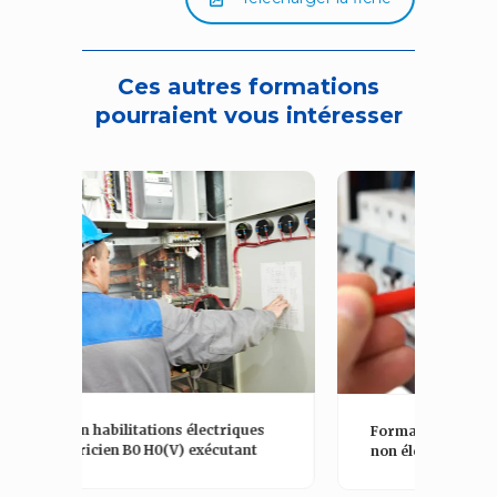
Ces autres formations
pourraient vous intéresser
For
es
Formation habilitations électriques
BR 
t
non électricien BS/BE manoeuvre