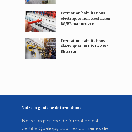
*
Formation habilitations
électriques non électricien
BS/BE manoeuvre
Formation habilitations
électriques BR B1V B2V BC
BE Essai
Notre organisme de formations
Notre organisme de formation est
certifié Qualiopi, pour les domaines de