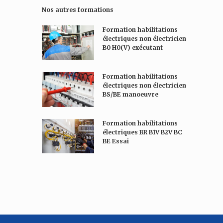
s
Nos autres formations
s
a
Formation habilitations
g
électriques non électricien
e
B0 H0(V) exécutant
*
Formation habilitations
électriques non électricien
BS/BE manoeuvre
Formation habilitations
électriques BR B1V B2V BC
BE Essai