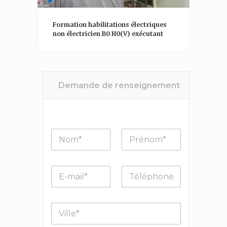
lectriques
Formation habilitations électriques
exécutant
non électricien BS/BE manoeuvre
Demande de renseignement
N
P
o
r
m
é
*
n
E
T
o
-
é
m
m
l
*
a
é
V
i
p
i
l
h
l